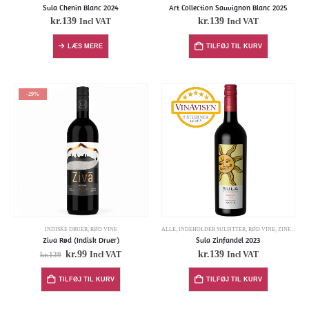
Art Collection Sauvignon Blanc 2025
Sula Chenin Blanc 2024
kr.
139
kr.
139
Incl VAT
Incl VAT
TILFØJ TIL KURV
LÆS MERE
-29%
INDISKE DRUER
,
RØD VINE
ALLE
,
INDEHOLDER SULFITTER
,
RØD VINE
,
ZINFANDEL
Ziva Rød (Indisk Druer)
Sula Zinfandel 2023
kr.
99
kr.
139
Incl VAT
Incl VAT
kr.
139
TILFØJ TIL KURV
TILFØJ TIL KURV