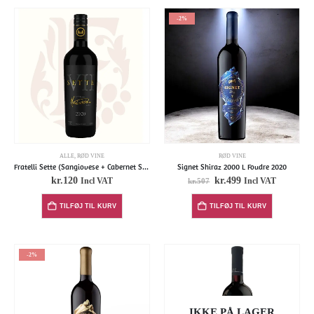
-2%
ALLE
,
RØD VINE
RØD VINE
Fratelli Sette (Sangiovese + Cabernet Sauvignon)
Signet Shiraz 2000 L Foudre 2020
kr.
120
kr.
499
Incl VAT
Incl VAT
kr.
507
TILFØJ TIL KURV
TILFØJ TIL KURV
-2%
IKKE PÅ LAGER