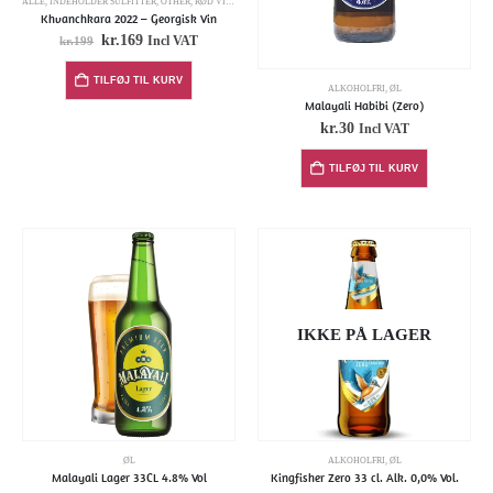
ALLE
,
INDEHOLDER SULFITTER
,
OTHER
,
RØD VINE
Khvanchkara 2022 – Georgisk Vin
kr.
169
Incl VAT
kr.
199
TILFØJ TIL KURV
ALKOHOLFRI
,
ØL
Malayali Habibi (Zero)
kr.
30
Incl VAT
TILFØJ TIL KURV
IKKE PÅ LAGER
ØL
ALKOHOLFRI
,
ØL
Malayali Lager 33CL 4.8% Vol
Kingfisher Zero 33 cl. Alk. 0,0% Vol.