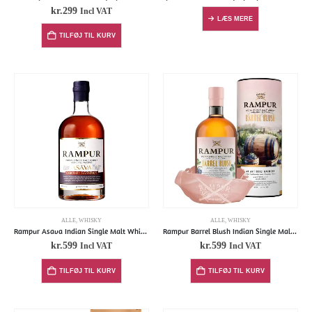
kr.
299
Incl VAT
LÆS MERE
TILFØJ TIL KURV
ALLE
,
WHISKY
ALLE
,
WHISKY
Rampur Asava Indian Single Malt Whisky (in giftbox)
Rampur Barrel Blush Indian Single Malt Whisky
kr.
599
kr.
599
Incl VAT
Incl VAT
TILFØJ TIL KURV
TILFØJ TIL KURV