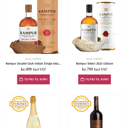
ALLE
,
WHISKY
ALLE
,
WHISKY
Rampur Double Cask Indian Single Malt Whiskey
Rampur Select 2023 Edition
kr.
499
kr.
799
Incl VAT
Incl VAT
TILFØJ TIL KURV
TILFØJ TIL KURV