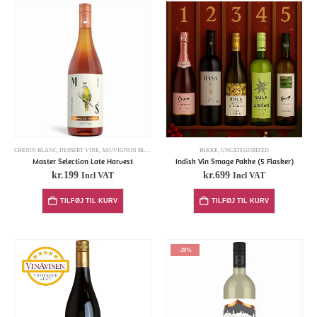
CHENIN BLANC
,
DESSERT VINE
,
SAUVIGNON BLANC
PAKKE
,
UNCATEGORIZED
Master Selection Late Harvest
Indisk Vin Smage Pakke (5 Flasker)
kr.
199
kr.
699
Incl VAT
Incl VAT
TILFØJ TIL KURV
TILFØJ TIL KURV
-29%