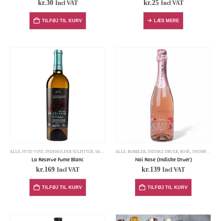
kr.
30
kr.
25
Incl VAT
Incl VAT
TILFØJ TIL KURV
LÆS MERE
ALLE
,
HVID VINE
,
INDEHOLDER SULFITTER
,
SAUVIGNON BLANC
ALLE
,
BOBBLER
,
INDISKE DRUER
,
ROSÉ
,
THOMPSON SEEDLESS
La Reserve Fume Blanc
Noi Rose (Indiske Druer)
kr.
169
kr.
139
Incl VAT
Incl VAT
TILFØJ TIL KURV
TILFØJ TIL KURV