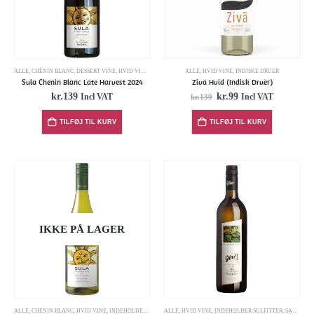
ALLE
,
CHENIN BLANC
,
DESSERT VINE
,
HVID VINE
,
INDEHOLDER SULFITTER
ALLE
,
HVID VINE
,
INDISKE DRUER
Sula Chenin Blanc Late Harvest 2024
Ziva Hvid (Indisk Druer)
kr.
139
kr.
99
Incl VAT
Incl VAT
kr.
139
TILFØJ TIL KURV
TILFØJ TIL KURV
IKKE PÅ LAGER
ALLE
,
HVID VINE
,
INDEHOLDER SULFITTER
,
SAUVIGNON BLANC
ALLE
,
CHENIN BLANC
,
HVID VINE
,
INDEHOLDER SULFITTER