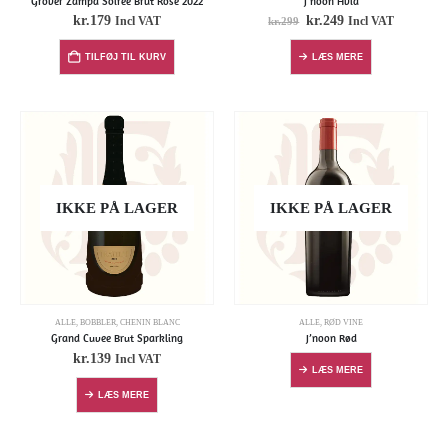
Grover Zampa Soirée Brut Rose 2022
J’noon Hvid
kr.
179
kr.
249
Incl VAT
Incl VAT
kr.
299
TILFØJ TIL KURV
LÆS MERE
IKKE PÅ LAGER
IKKE PÅ LAGER
ALLE
,
BOBBLER
,
CHENIN BLANC
ALLE
,
RØD VINE
Grand Cuvee Brut Sparkling
J’noon Rød
kr.
139
Incl VAT
LÆS MERE
LÆS MERE