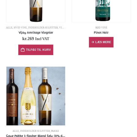
ALLE
,
HVID VINE
,
INDEHOLDER SULFITTER
,
VIOGNIER
RØD VINE
Vijay Amritage Viognier
Pinot Noir
kr.
269
Incl VAT
LÆS MERE
TILFØJ TIL KURV
ALLE
,
INDEHOLDER SULFITTER
,
PAKKE
Gave Pakke 3 flasker Bland Selv (8% discount)