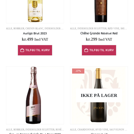
ALLE
,
BOBBLER
,
CHENIN BLANC
,
INDEHOLDER SULFITTER
ALLE
,
INDEHOLDER SULFITTER
,
RØD VINE
,
SHIRAZ/SYRAH
Auriga Brut 2023
Chêne Grande Reserve Red
kr.
499
kr.
299
Incl VAT
Incl VAT
TILFØJ TIL KURV
TILFØJ TIL KURV
-17%
IKKE PÅ LAGER
ALLE
,
BOBBLER
,
INDEHOLDER SULFITTER
,
ROSÉ
,
SHIRAZ/SYRAH
ALLE
,
CHARDONNAY
,
HVID VINE
,
SAUVIGNON BLANC