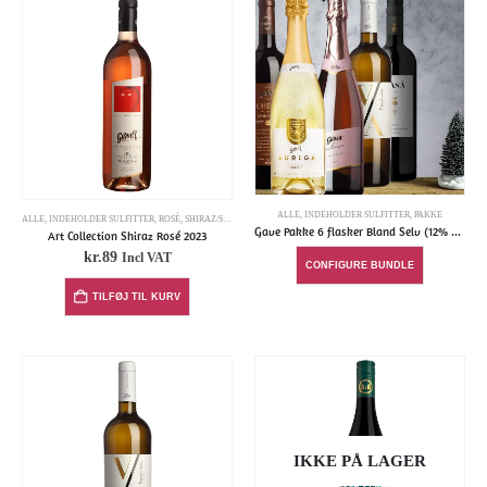
ALLE
,
INDEHOLDER SULFITTER
,
PAKKE
ALLE
,
INDEHOLDER SULFITTER
,
ROSÉ
,
SHIRAZ/SYRAH
Gave Pakke 6 flasker Bland Selv (12% Discount)
Art Collection Shiraz Rosé 2023
kr.
89
Incl VAT
CONFIGURE BUNDLE
TILFØJ TIL KURV
IKKE PÅ LAGER