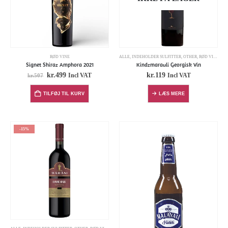
RØD VINE
ALLE
,
INDEHOLDER SULFITTER
,
OTHER
,
RØD VINE
,
SA
Signet Shiraz Amphora 2021
Kindzmarauli Georgisk Vin
kr.
499
kr.
119
Incl VAT
Incl VAT
kr.
507
TILFØJ TIL KURV
LÆS MERE
-15%