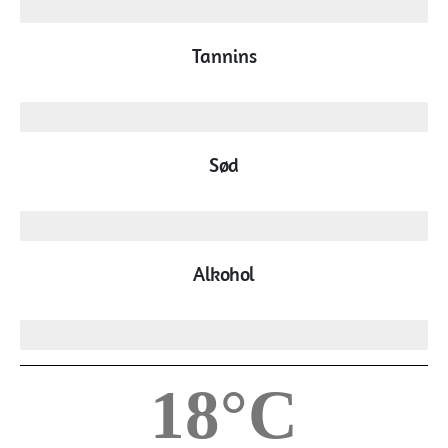
fuld
Tannins
høj
Sød
lav
Alkohol
høj
18
°C