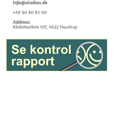
I
nfo@
vindien.dk
+45 50 80 83 00
Address:
Kildemarken 107, 4622 Havdrup