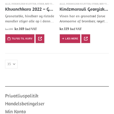
ALLE
,
INDEHOLDER SULFITTER
,
OTHER
,
RØD VINE
ALLE
,
INDEHOLDER SULFITTER
,
OTHER
,
RØD VINE
,
SA
Khvanchkara 2022 – Georgisk Vin
Kindzmarauli Georgisk Vin
Granatæble, hindbær og ristede
Vinen har en granatrød farve
mandler stiger alle op i denne
Aromaerne af brombær, røget
vins komplekse bouquet. Det er
solbær, overmodne kirsebær
kr.
169
kr.
119
Incl VAT
Incl VAT
kr.
199
en 50/50 blanding af
Den indledende smag
Aleksandrouli og Mujuretuli, de
domineres af søde og modne
TILFØJ TIL KURV
LÆS MERE
lokale druer, der giver denne
brombær og hindbærdressing.
halvsøde rødvin…
Det ender med en livlig
syrlighed og…
Privatlivspolitik
Handelsbetingelser
Min Konto