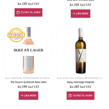
kr.
249
Incl VAT
kr.
169
Incl VAT
TILFØJ TIL KURV
LÆS MERE
IKKE PÅ LAGER
ALLE
,
GRENACHE
,
INDEHOLDER SULFITTER
,
ROSÉ
,
VIOGNIER
ALLE
,
HVID VINE
,
INDEHOLDER SULFITTER
,
VIOGNIER
The Source Grenache Rose 2024
Vijay Amritage Viognier
kr.
199
kr.
269
Incl VAT
Incl VAT
LÆS MERE
TILFØJ TIL KURV