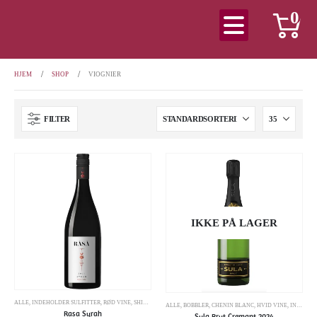
0
HJEM
SHOP
VIOGNIER
FILTER
IKKE PÅ LAGER
ALLE
,
INDEHOLDER SULFITTER
,
RØD VINE
,
SHIRAZ/SYRAH
,
VIOGNIER
ALLE
,
BOBBLER
,
CHENIN BLANC
,
HVID VINE
,
INDEHOLDER SULFITTER
Rasa Syrah
Sula Brut Cremant 2024