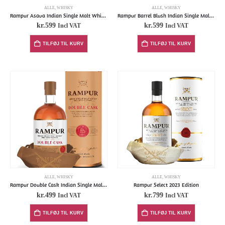
ALLE
,
WHISKY
ALLE
,
WHISKY
Rampur Asava Indian Single Malt Whisky (in giftbox)
Rampur Barrel Blush Indian Single Malt Whisky
kr.
599
kr.
599
Incl VAT
Incl VAT
TILFØJ TIL KURV
TILFØJ TIL KURV
ALLE
,
WHISKY
ALLE
,
WHISKY
Rampur Double Cask Indian Single Malt Whiskey
Rampur Select 2023 Edition
kr.
499
kr.
799
Incl VAT
Incl VAT
TILFØJ TIL KURV
TILFØJ TIL KURV