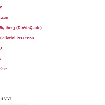
en
essen
Rydberg (DinVinGuide)
allorini Petersson
★
s
☆☆
ncl VAT