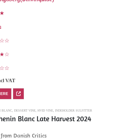
★
s
☆☆
★☆
☆☆
ncl VAT
MERE
N BLANC
,
DESSERT VINE
,
HVID VINE
,
INDEHOLDER SULFITTER
henin Blanc Late Harvest 2024
from Danish Critics