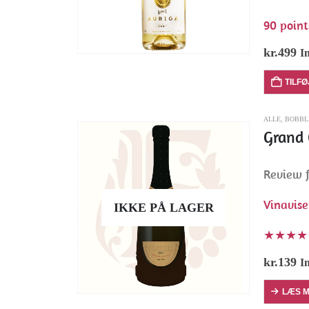
90 point
kr.
499
I
TILFØ
ALLE
,
BOBBL
Grand 
Review f
Vinavis
IKKE PÅ LAGER
★★★★
kr.
139
I
LÆS 