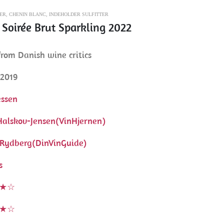
ER
,
CHENIN BLANC
,
INDEHOLDER SULFITTER
 Soirée Brut Sparkling 2022
rom Danish wine critics
 2019
essen
Halskov-Jensen(VinHjernen)
Rydberg(DinVinGuide)
s
★☆
★☆