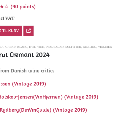
 (90 points)
ncl VAT
J TIL KURV
ER
,
CHENIN BLANC
,
HVID VINE
,
INDEHOLDER SULFITTER
,
RIESLING
,
VIOGNIER
rut Cremant 2024
rom Danish wine critics
ssen (Vintage 2019)
Halskov-Jensen(VinHjernen) (Vintage 2019)
Rydberg(DinVinGuide) (Vintage 2019)