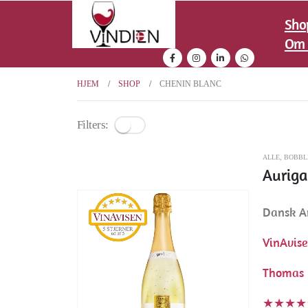
Sho
Om 
HJEM
SHOP
CHENIN BLANC
Filters:
ALLE
,
BOBBL
Auriga
Dansk A
VinAvis
Thomas 
★★★★