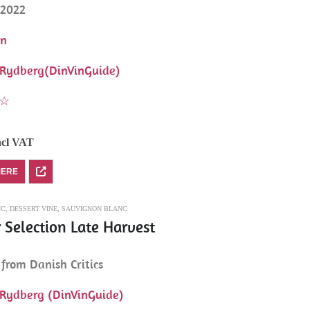
 2022
en
Rydberg(DinVinGuide)
☆
ncl VAT
MERE
NC
,
DESSERT VINE
,
SAUVIGNON BLANC
 Selection Late Harvest
from Danish Critics
Rydberg (DinVinGuide)