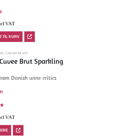
s
ncl VAT
J TIL KURV
ER
,
CHENIN BLANC
Cuvee Brut Sparkling
rom Danish wine critics
en
★
ncl VAT
MERE