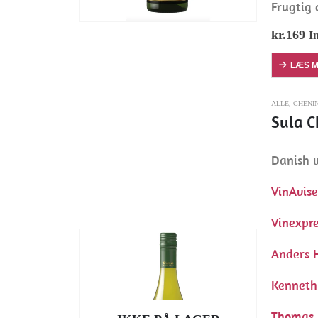
Frugtig 
kr.
169
I
LÆS 
ALLE
,
CHENI
Sula C
Danish w
VinAvis
Vinexpr
Anders 
Kenneth
Thomas 