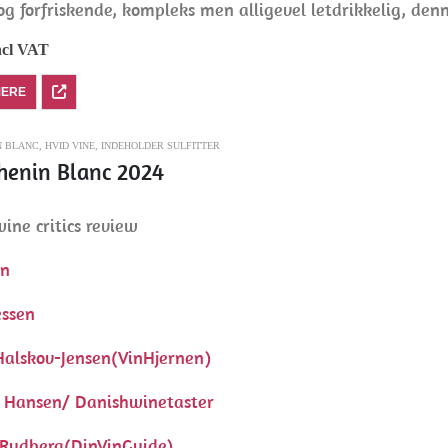
og forfriskende, kompleks men alligevel letdrikkelig, de
ncl VAT
MERE
N BLANC
,
HVID VINE
,
INDEHOLDER SULFITTER
henin Blanc 2024
ine critics review
en
essen
Halskov-Jensen(VinHjernen)
 Hansen/ Danishwinetaster
Rydberg(DinVinGuide)