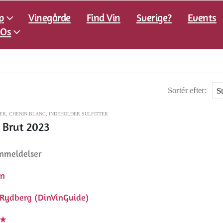
p
Vinegårde
Find Vin
Sverige?
Events
Os
Sortér efter:
ER
,
CHENIN BLANC
,
INDEHOLDER SULFITTER
 Brut 2023
nmeldelser
en
Rydberg (DinVinGuide)
★