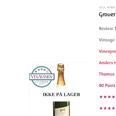
ALLE
,
BOBBL
Grover
Review f
Vintage
Vinexpr
Anders 
Thomas 
90 Point
IKKE PÅ LAGER
★★★★
★★★★