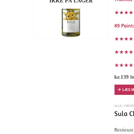
IKKE PÅ LAGER
★★★★
89 Point
★★★★
★★★★
★★★★
kr.
139
I
LÆS 
ALLE
,
CHENI
Sula C
Reviews 