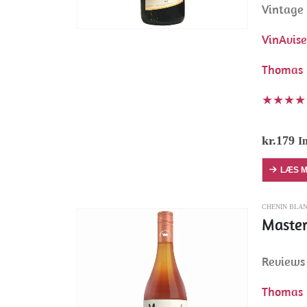
Vintage
VinAvis
Thomas 
★★★★
kr.
179
I
LÆS 
CHENIN BLA
Master
Reviews 
Thomas 