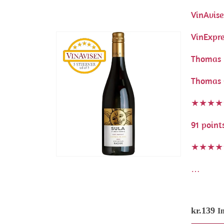
VinAvis
VinExpr
Thomas 
Thomas G
★★★★
91 point
★★★★
…
kr.
139
I