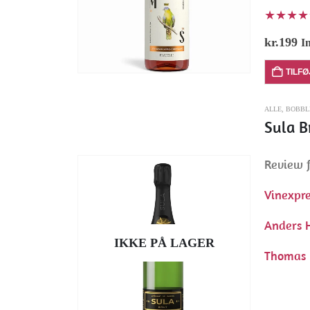
★★★★★☆
kr.
199
I
TILFØ
ALLE
,
BOBBL
Sula B
Review f
Vinexpre
Anders 
IKKE PÅ LAGER
Thomas 