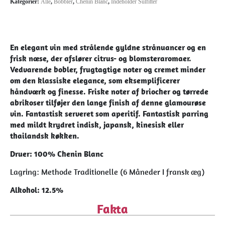
Kategorier:
Alle
,
Bobbler
,
Chenin Blanc
,
Indeholder Sulfitter
En elegant vin med strålende gyldne strånuancer og en
frisk næse, der afslører citrus- og blomsteraromaer.
Vedvarende bobler, frugtagtige noter og cremet minder
om den klassiske elegance, som eksemplificerer
håndværk og finesse. Friske noter af briocher og tørrede
abrikoser tilføjer den lange finish af denne glamourøse
vin. Fantastisk serveret som aperitif. Fantastisk parring
med mildt krydret indisk, japansk, kinesisk eller
thailandsk køkken.
Druer: 100% Chenin Blanc
Lagring: Methode Traditionelle (6 Måneder I fransk æg)
Alkohol: 12.5%
Fakta