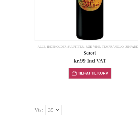
ALLE
,
INDEHOLDER SULFITTER
,
RØD VINE
,
TEMPRANILLO
,
ZINFAN
Satori
kr.
99
Incl VAT
TILFØJ TIL KURV
Vis: