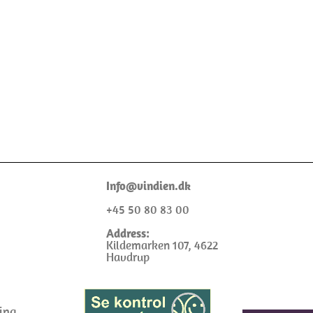
I
nfo@
vindien.dk
+45 50 80 83 00
Address:
Kildemarken 107, 4622
Havdrup
ing