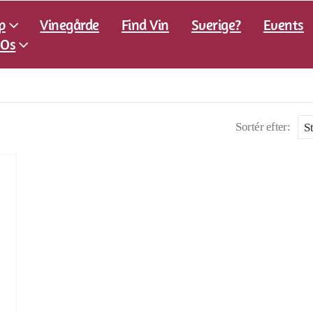
p
Vinegårde
Find Vin
Sverige?
Events
Os
Sortér efter: