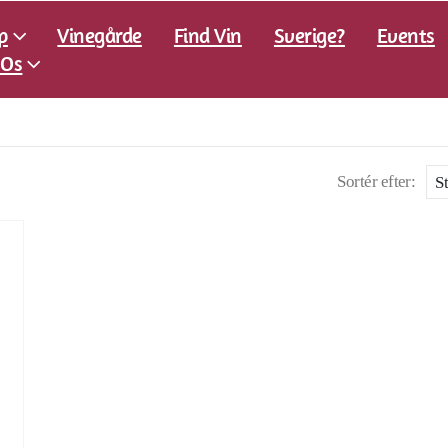
p
Vinegårde
Find Vin
Sverige?
Events
Os
Sortér efter: