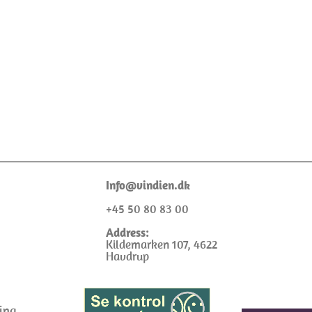
I
nfo@
vindien.dk
+45 50 80 83 00
Address:
Kildemarken 107, 4622
Havdrup
ing