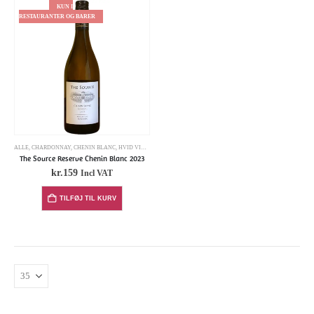
KUN I
RESTAURANTER OG BARER
ALLE
,
CHARDONNAY
,
CHENIN BLANC
,
HVID VINE
,
INDEHOLDER SULFITTER
The Source Reserve Chenin Blanc 2023
kr.
159
Incl VAT
TILFØJ TIL KURV