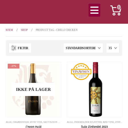
0
HJEM
SHOP
PRODUCT TAG -
CHILLI CHICKEN
FILTER
-17%
IKKE PÅ LAGER
ALLE
,
CHARDONNAY
,
HVID VINE
,
SAUVIGNON BLANC
ALLE
,
INDEHOLDER SULFITTER
,
RØD VINE
,
ZINFANDEL
J’noon Hvid
Sula Zinfandel 2023