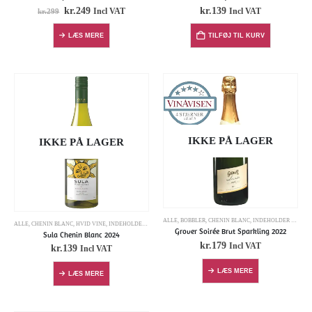
kr.
249
kr.
139
Incl VAT
Incl VAT
kr.
299
LÆS MERE
TILFØJ TIL KURV
IKKE PÅ LAGER
IKKE PÅ LAGER
ALLE
,
BOBBLER
,
CHENIN BLANC
,
INDEHOLDER SULFITTER
ALLE
,
CHENIN BLANC
,
HVID VINE
,
INDEHOLDER SULFITTER
Grover Soirée Brut Sparkling 2022
Sula Chenin Blanc 2024
kr.
179
Incl VAT
kr.
139
Incl VAT
LÆS MERE
LÆS MERE