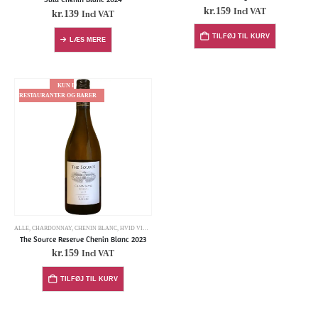
kr.
159
Incl VAT
kr.
139
Incl VAT
TILFØJ TIL KURV
LÆS MERE
KUN I
RESTAURANTER OG BARER
ALLE
,
CHARDONNAY
,
CHENIN BLANC
,
HVID VINE
,
INDEHOLDER SULFITTER
The Source Reserve Chenin Blanc 2023
kr.
159
Incl VAT
TILFØJ TIL KURV