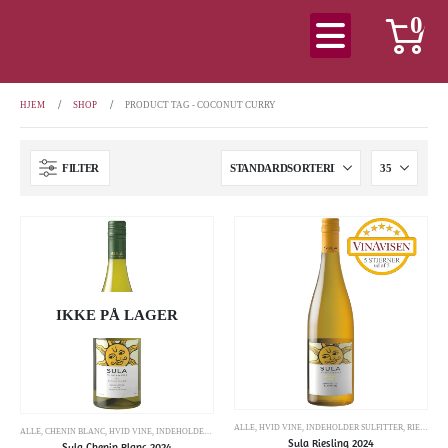
0
HJEM
SHOP
PRODUCT TAG -
COCONUT CURRY
FILTER
IKKE PÅ LAGER
ALLE
,
HVID VINE
,
INDEHOLDER SULFITTER
,
RIESLING
ALLE
,
CHENIN BLANC
,
HVID VINE
,
INDEHOLDER SULFITTER
Sula Riesling 2024
Sula Chenin Blanc 2024