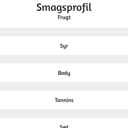
Smagsprofil
Frugt
mellem
Syr
mellem
Body
mellem
Tannins
Sød