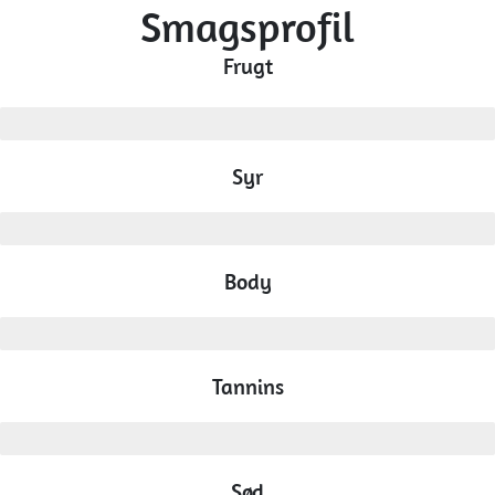
Smagsprofil
Frugt
mellem
Syr
mellem
Body
fuld
Tannins
høj
Sød