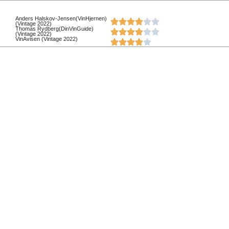
Anders Halskov-Jensen(VinHjernen)
(Vintage 2022)
Thomas Rydberg(DinVinGuide)
(Vintage 2022)
VinAvisen (Vintage 2022)